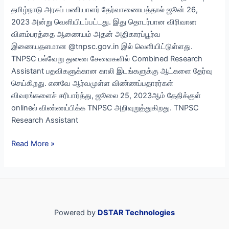
தமிழ்நாடு அரசுப் பணியாளர் தேர்வாணையத்தால் ஜூன் 26,
2023 அன்று வெளியிடப்பட்டது. இது தொடர்பான விரிவான
விளம்பரத்தை ஆணையம் அதன் அதிகாரப்பூர்வ
இணையதளமான @tnpsc.gov.in இல் வெளியிட்டுள்ளது.
TNPSC பல்வேறு துணை சேவைகளில் Combined Research
Assistant பதவிகளுக்கான காலி இடங்களுக்கு ஆட்களை தேர்வு
செய்கிறது. எனவே ஆர்வமுள்ள விண்ணப்பதாரர்கள்
விவரங்களைச் சரிபார்த்து, ஜூலை 25, 2023ஆம் தேதிக்குள்
onlineல் விண்ணப்பிக்க TNPSC அறிவுறுத்துகிறது. TNPSC
Research Assistant
TNPSC
Read More »
Research
Assistant
2023
–
ரூ.1,33,100
Powered by
DSTAR Technologies
மாத