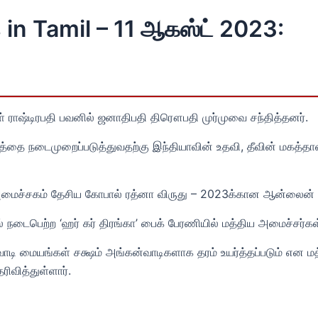
 in Tamil – 11 ஆகஸ்ட் 2023:
ாஷ்டிரபதி பவனில் ஜனாதிபதி திரௌபதி முர்முவை சந்தித்தனர்.
த்தை நடைமுறைப்படுத்துவதற்கு இந்தியாவின் உதவி, தீவின் மகத்த
றை அமைச்சகம் தேசிய கோபால் ரத்னா விருது – 2023க்கான ஆன்லைன
் நடைபெற்ற ‘ஹர் கர் திரங்கா’ பைக் பேரணியில் மத்திய அமைச்சர்கள் 
ாடி மையங்கள் சக்ஷம் அங்கன்வாடிகளாக தரம் உயர்த்தப்படும் என ம
ிவித்துள்ளார்.