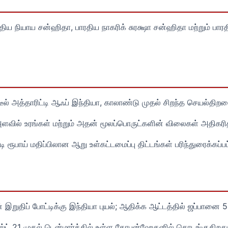
பாரதிய நியாய சன்ஹிதா, பாரதிய நாகரிக் சுரக்ஷா சன்ஹிதா மற்றும் 
 ஸ்டீல் அத்தாரிட்டி ஆஃப் இந்தியா, காலாண்டு முதல் சிறந்த செயல்திற
வில் உரங்கள் மற்றும் அதன் மூலப்பொருட்களின் விலைகள் அதிகரித
ி ரூபாய் மதிப்பிலான ஆறு உள்கட்டமைப்பு திட்டங்கள் பரிந்துரைக்கப்ப
இறுதிப் போட்டிக்கு இந்தியா புயல்; ஆதிக்க ஆட்டத்தில் ஜப்பானை 5
்ட் 21 முதல் டென்மார்க்கில் உள்ள கோபன்ஹேகனில் தொடங்குகிறது