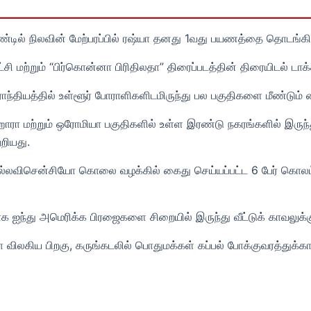
டில் நிலவின் மேற்பரப்பில் ரஷ்யா தனது 1வது பயணத்தை தொடங்கிய
 மற்றும் “பிர்கொன்னா பிரிதிலதா” திரைப்படத்தின் திரையிடல் டாக்க
ந்தியத்தில் உள்ளூர் போராளிகளிடமிருந்து பல பகுதிகளை மீண்டும் க
ஹாரா மற்றும் ஒரோமியா பகுதிகளில் உள்ள இரண்டு நகரங்களில் இருந்து
றியது.
ில்லவிசென்சியோ கொலை வழக்கில் கைது செய்யப்பட்ட 6 பேர் கொலம்
க ஐந்து அமெரிக்க பிரஜைகளை சிறையில் இருந்து வீட்டுக் காவலுக்கு
ஷ்யா விலகிய பிறகு, கருங்கடலில் பொதுமக்கள் கப்பல் போக்குவரத்து