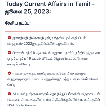
Today Current Affairs in Tamil –
ஜூலை 25, 2023:
தேசிய நடப்பு:
ஜனாதிபதி திரௌபதி முர்மு தேசிய புவி அறிவியல்
விருதுகள்-2022ஐ புதுதில்லியில் வழங்கினார்.
பிரதான் மந்திரி ஆவாஸ் யோஜனா – நகர்ப்புறத்தில் இதுவரை
ஒரு கோடியே 19 லட்சம் வீடுகள் அனுமதிக்கப்பட்டுள்ளன:
கவுஷல் கிஷோர்.
எல்லை தாண்டிய ஊடுருவலை தடுக்க அரசு பன்முக
அணுகுமுறையை கடைபிடித்துள்ளது: மத்திய அமைச்சர் கிஷன்
ரெட்டி.
AI போன்ற சீர்குலைக்கும் தொழில்நுட்பங்களின் வருகையுடன்
இணைய அபாயங்களின் ஈர்ப்பு அதிகரிக்கும்: பிரிக்ஸ் கூட்டத்தில்
NSA அஜித் தோவல்.