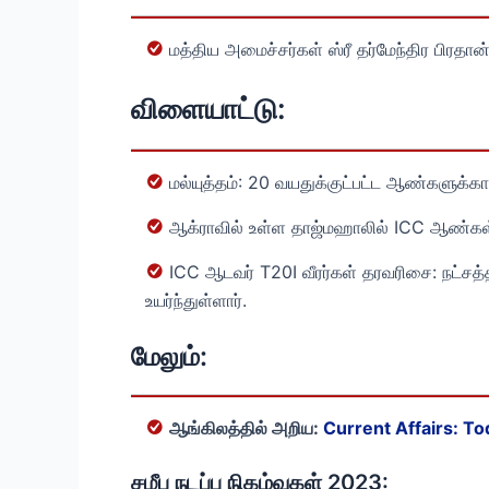
மத்திய அமைச்சர்கள் ஸ்ரீ தர்மேந்திர பிரதான
விளையாட்டு:
மல்யுத்தம்: 20 வயதுக்குட்பட்ட ஆண்களுக்கா
ஆக்ராவில் உள்ள தாஜ்மஹாலில் ICC ஆண்கள் க
ICC ஆடவர் T20I வீரர்கள் தரவரிசை: நட்சத்த
உயர்ந்துள்ளார்.
மேலும்:
ஆங்கிலத்தில் அறிய:
Current Affairs: To
சமீப நடப்பு நிகழ்வுகள் 2023: